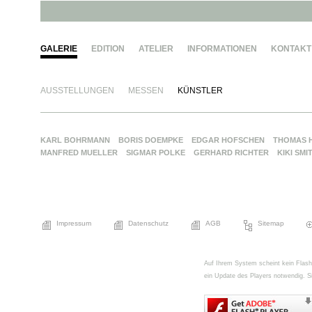
GALERIE
EDITION
ATELIER
INFORMATIONEN
KONTAKT
AUSSTELLUNGEN
MESSEN
KÜNSTLER
KARL BOHRMANN
BORIS DOEMPKE
EDGAR HOFSCHEN
THOMAS 
MANFRED MUELLER
SIGMAR POLKE
GERHARD RICHTER
KIKI SMI
Impressum
Datenschutz
AGB
Sitemap
Auf Ihrem System scheint kein FlashPl
ein Update des Players notwendig. Si