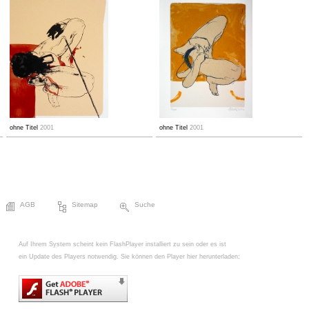
ohne Titel
2001
ohne Titel
2001
AGB
Sitemap
Suche
Auf Ihrem System scheint kein FlashPlayer installiert zu sein oder es ist
ein Update des Players notwendig. Sie können den Player hier herunterladen: