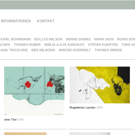
INFORMATIONEN
KONTAKT
KARL BOHRMANN
BOLLES-WILSON
BERND DAMKE
MARK DION
BORIS DO
SCHEN
THOMAS HUBER
EMILIA & ILYA KABAKOV
STEFAN KUERTEN
THEO K
ANG TROSCHKE
BEN WILIKENS
WINTER-HOERBELT
THOMAS WREDE
Magdalenas Laundry
2002
ohne Titel
2004