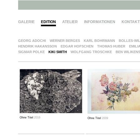
GALERIE
EDITION
ATELIER
INFORMATIONEN
KONTAKT
GEORG ADOCHI
WERNER BERGES
KARL BOHRMANN
BOLLES-WI
HENDRIK HAKANSSON
EDGAR HOFSCHEN
THOMAS HUBER
EMILI
SIGMAR POLKE
KIKI SMITH
WOLFGANG TROSCHKE
BEN WILIKEN
Ohne Titel
2016
Ohne Titel
2009