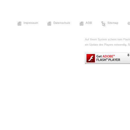
Impressum
Datenschutz
AGB
Sitemap
Auf Ihrem System scheint kein FlashPl
ein Update des Players notwendig. Si