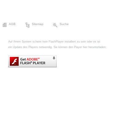
AGB
Sitemap
Suche
Auf Ihrem System scheint kein FlashPlayer installiert zu sein oder es ist
ein Update des Players notwendig. Sie können den Player hier herunterladen: