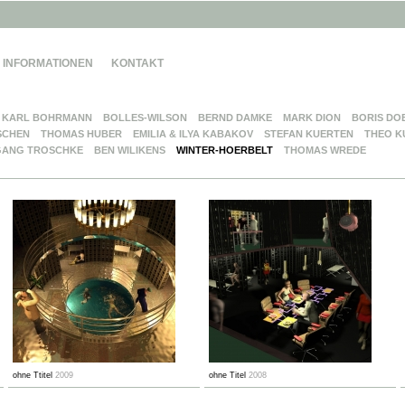
INFORMATIONEN
KONTAKT
KARL BOHRMANN
BOLLES-WILSON
BERND DAMKE
MARK DION
BORIS DO
SCHEN
THOMAS HUBER
EMILIA & ILYA KABAKOV
STEFAN KUERTEN
THEO K
ANG TROSCHKE
BEN WILIKENS
WINTER-HOERBELT
THOMAS WREDE
ohne Ttitel
2009
ohne Titel
2008